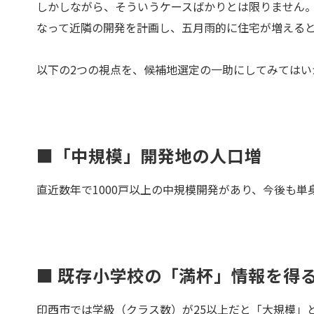
しかしながら、そういうケースばかりとは限りません
なって近隣の開発を計画し、五月雨的に住宅が増える
以下の2つの視点を、候補地選定の一助にしてみてはい
■「中規模」開発地の人口増
直近数年で1000戸以上の中規模開発があり、今後も
■ 既存小学校の「満杯」情報を得
印西市では学級（クラス数）が25以上だと「大規模」と