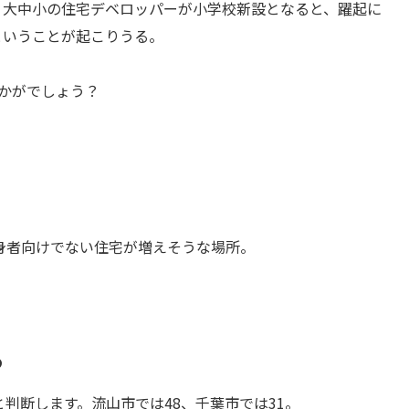
。大中小の住宅デベロッパーが小学校新設となると、躍起に
ということが起こりうる。
かがでしょう？
単身者向けでない住宅が増えそうな場所。
る
判断します。流山市では48、千葉市では31。